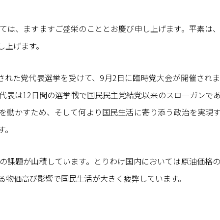
ては、ますますご盛栄のこととお慶び申し上げます。平素は
し上げます。
示された党代表選挙を受けて、9月2日に臨時党大会が開催され
代表は12日間の選挙戦で国民民主党結党以来のスローガンで
を動かすため、そして何より国民生活に寄り添う政治を実現
す。
の課題が山積しています。とりわけ国内においては原油価格
る物価高び影響で国民生活が大きく疲弊しています。