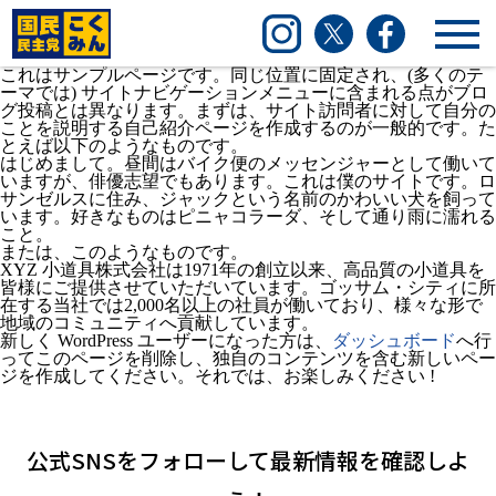
国民民主党三重県連
Instagram
Twitter
Facebook
これはサンプルページです。同じ位置に固定され、(多くのテ
ーマでは) サイトナビゲーションメニューに含まれる点がブロ
グ投稿とは異なります。まずは、サイト訪問者に対して自分の
ことを説明する自己紹介ページを作成するのが一般的です。た
とえば以下のようなものです。
はじめまして。昼間はバイク便のメッセンジャーとして働いて
いますが、俳優志望でもあります。これは僕のサイトです。ロ
サンゼルスに住み、ジャックという名前のかわいい犬を飼って
います。好きなものはピニャコラーダ、そして通り雨に濡れる
こと。
または、このようなものです。
XYZ 小道具株式会社は1971年の創立以来、高品質の小道具を
皆様にご提供させていただいています。ゴッサム・シティに所
在する当社では2,000名以上の社員が働いており、様々な形で
地域のコミュニティへ貢献しています。
新しく WordPress ユーザーになった方は、
ダッシュボード
へ行
ってこのページを削除し、独自のコンテンツを含む新しいペー
ジを作成してください。それでは、お楽しみください !
公式SNSをフォローして
最新情報を確認しよ