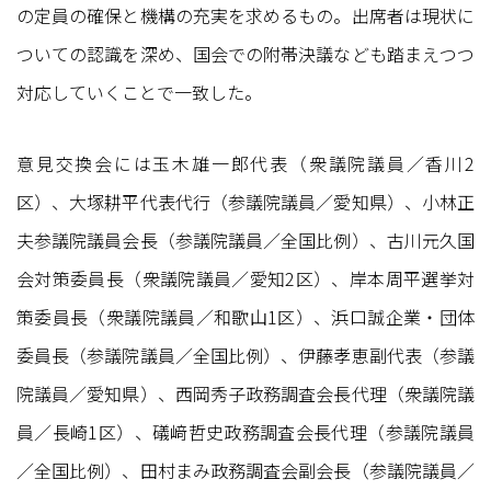
の定員の確保と機構の充実を求めるもの。出席者は現状に
ついての認識を深め、国会での附帯決議なども踏まえつつ
対応していくことで一致した。
意見交換会には玉木雄一郎代表（衆議院議員／香川2
区）、大塚耕平代表代行（参議院議員／愛知県）、小林正
夫参議院議員会長（参議院議員／全国比例）、古川元久国
会対策委員長（衆議院議員／愛知2区）、岸本周平選挙対
策委員長（衆議院議員／和歌山1区）、浜口誠企業・団体
委員長（参議院議員／全国比例）、伊藤孝恵副代表（参議
院議員／愛知県）、西岡秀子政務調査会長代理（衆議院議
員／長崎1区）、礒﨑哲史政務調査会長代理（参議院議員
／全国比例）、田村まみ政務調査会副会長（参議院議員／