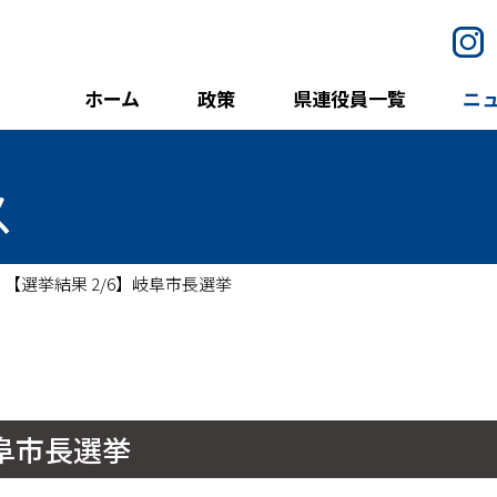
I
ホーム
政策
県連役員一覧
ニ
ス
【選挙結果 2/6】岐阜市長選挙
岐阜市長選挙