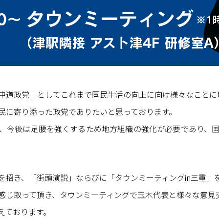
中道政党」としてこれまで国民生活の向上に向け様々なことに
民に寄り添った政党でありたいと思っております。
、今後は足腰を強くするため地方組織の強化が必要であり、
を招き、「街頭演説」ならびに「タウンミーティングin三重」
感じ取って頂き、タウンミーティングで玉木代表と様々な意見
えております。