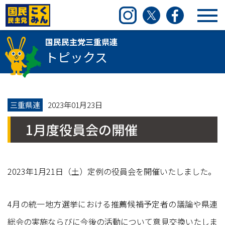
国民民主党三重県連
Instagram
Twitter
Facebook
国民民主党三重県連
トピックス
三重県連
2023年01月23日
1月度役員会の開催
2023年1月21日（土）定例の役員会を開催いたしました。
4月の統一地方選挙における推薦候補予定者の議論や県連
総会の実施ならびに今後の活動について意見交換いたしま