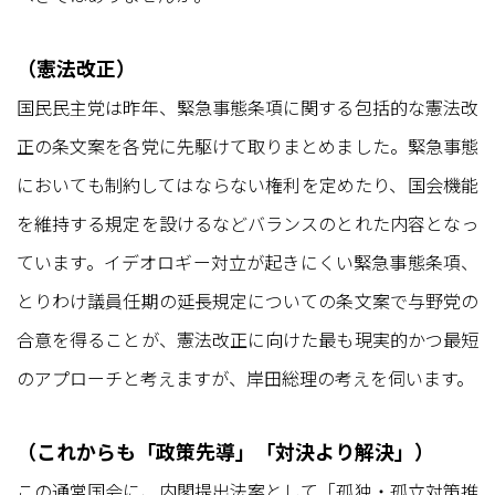
（憲法改正）
国民民主党は昨年、緊急事態条項に関する包括的な憲法改
正の条文案を各党に先駆けて取りまとめました。緊急事態
においても制約してはならない権利を定めたり、国会機能
を維持する規定を設けるなどバランスのとれた内容となっ
ています。イデオロギー対立が起きにくい緊急事態条項、
とりわけ議員任期の延長規定についての条文案で与野党の
合意を得ることが、憲法改正に向けた最も現実的かつ最短
のアプローチと考えますが、岸田総理の考えを伺います。
（これからも「政策先導」「対決より解決」）
この通常国会に、内閣提出法案として「孤独・孤立対策推