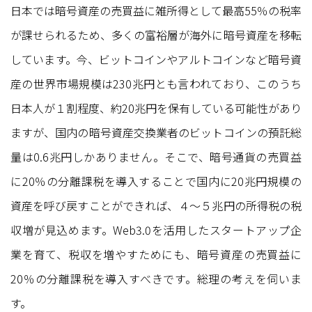
日本では暗号資産の売買益に雑所得として最高55％の税率
が課せられるため、多くの富裕層が海外に暗号資産を移転
しています。今、ビットコインやアルトコインなど暗号資
産の世界市場規模は230兆円とも言われており、このうち
日本人が１割程度、約20兆円を保有している可能性があり
ますが、国内の暗号資産交換業者のビットコインの預託総
量は0.6兆円しかありません。そこで、暗号通貨の売買益
に20％の分離課税を導入することで国内に20兆円規模の
資産を呼び戻すことができれば、４〜５兆円の所得税の税
収増が見込めます。Web3.0を活用したスタートアップ企
業を育て、税収を増やすためにも、暗号資産の売買益に
20％の分離課税を導入すべきです。総理の考えを伺いま
す。