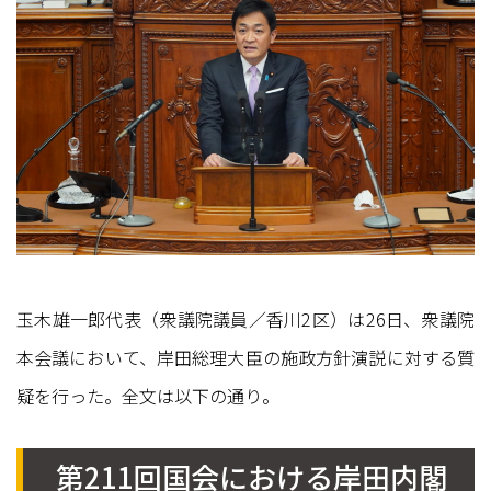
玉木雄一郎代表（衆議院議員／香川2区）は26日、衆議院
本会議において、岸田総理大臣の施政方針演説に対する質
疑を行った。全文は以下の通り。
第211回国会における岸田内閣