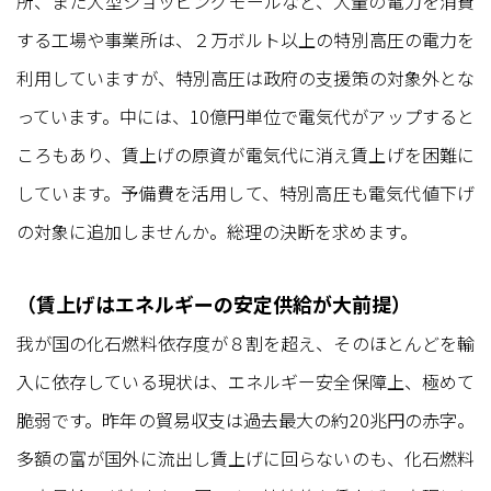
所、また大型ショッピングモールなど、大量の電力を消費
する工場や事業所は、２万ボルト以上の特別高圧の電力を
利用していますが、特別高圧は政府の支援策の対象外とな
っています。中には、10億円単位で電気代がアップすると
ころもあり、賃上げの原資が電気代に消え賃上げを困難に
しています。予備費を活用して、特別高圧も電気代値下げ
の対象に追加しませんか。総理の決断を求めます。
（賃上げはエネルギーの安定供給が大前提）
我が国の化石燃料依存度が８割を超え、そのほとんどを輸
入に依存している現状は、エネルギー安全保障上、極めて
脆弱です。昨年の貿易収支は過去最大の約20兆円の赤字。
多額の富が国外に流出し賃上げに回らないのも、化石燃料