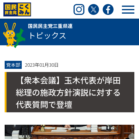
国民民主党三重県連
Instagram
Twitter
Facebook
国民民主党三重県連
トピックス
党本部
2023年01月30日
【衆本会議】玉木代表が岸田
総理の施政方針演説に対する
代表質問で登壇