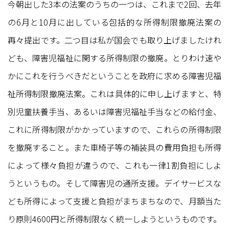
今朝出した3本の法案のうちの一つは、これまで2回、去年
の6月と10月に出している包括的な所得制限撤廃法案の
再々提出です。二つ目は私が国会でも取り上げましたけれ
ども、障害児福祉に関する所得制限の撤廃。とりわけ速や
かにこれを行うべきだということを政府に求める障害児福
祉所得制限撤廃法案。これは具体的に申し上げますと、特
別児童扶養手当、あるいは障害児福祉手当などの給付金、
これに所得制限がかかっていますので、これらの所得制限
を撤廃すること。また車椅子等の補装具の費用負担も所得
によって様々負担が違うので、これも一律1割負担にしよ
うというもの。そして障害児の通所支援。デイサービスな
ども所得によって支援と負担がまちまちなので、月額当た
り原則4600円と所得制限なく統一しようというものです。