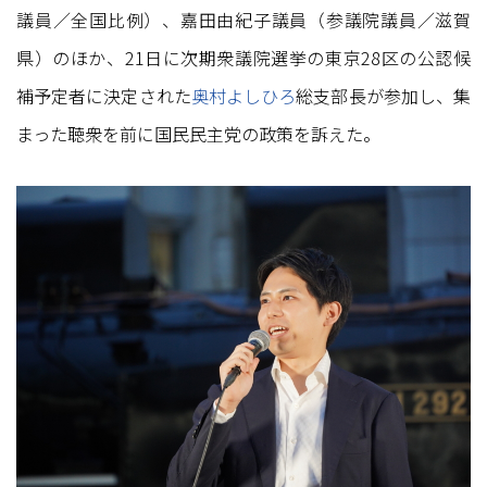
議員／全国比例）、嘉田由紀子議員（参議院議員／滋賀
県）のほか、21日に次期衆議院選挙の東京28区の公認候
補予定者に決定された
奥村よしひろ
総支部長が参加し、集
まった聴衆を前に国民民主党の政策を訴えた。