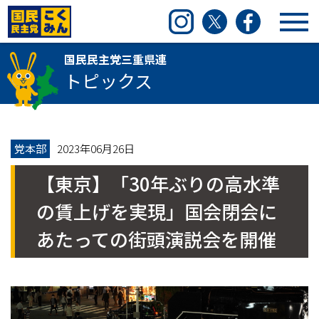
国民民主党三重県連
Instagram
Twitter
Facebook
国民民主党三重県連
トピックス
党本部
2023年06月26日
【東京】「30年ぶりの高水準
の賃上げを実現」国会閉会に
あたっての街頭演説会を開催