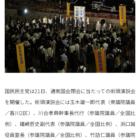
国民民主党は21日、通常国会閉会に当たっての街頭演説会
を開催した。街頭演説会には玉木雄一郎代表（衆議院議員
／香川2区）、川合孝典幹事長代行（参議院議員／全国比
例）、礒﨑哲史副代表（参議院議員／全国比例）、浜口誠
役員室長（参議院議員／全国比例）、竹詰仁議員（参議院