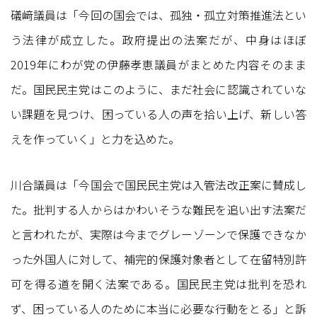
礒﨑議員は「今回の国会では、孤独・孤立対策推進法とい
う法律が成立した。政府提出の法案だが、中身はほぼ
2019年にわが党の伊藤孝恵議員がまとめた内容そのまま
だ。国民民主党はこのように、まだ社会に認識されていな
い課題を見つけ、困っている人の声を拾い上げ、新しい答
えを作っていく」と力を込めた。
川合議員は「今国会で国民民主党は入管法改正案に賛成し
た。批判する人からはかわいそうな難民を追い出す法案だ
と言われたが、実際は今までグレーゾーンで保護できなか
った外国人に対して、補完的保護対象者として在留特別許
可を得る道を開く法案である。国民民主党は批判を恐れ
ず、困っている人のために本当に必要な行動をとる」と訴