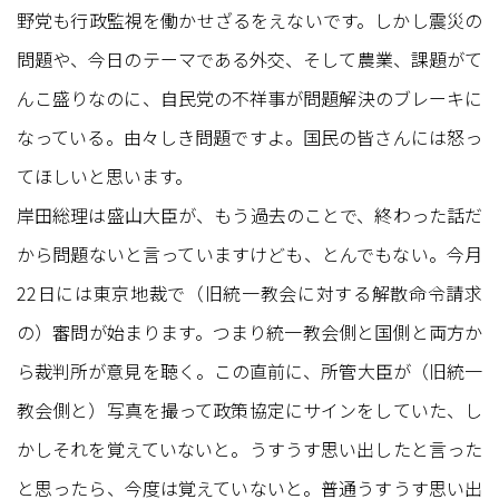
野党も行政監視を働かせざるをえないです。しかし震災の
問題や、今日のテーマである外交、そして農業、課題がて
んこ盛りなのに、自民党の不祥事が問題解決のブレーキに
なっている。由々しき問題ですよ。国民の皆さんには怒っ
てほしいと思います。
岸田総理は盛山大臣が、もう過去のことで、終わった話だ
から問題ないと言っていますけども、とんでもない。今月
22日には東京地裁で（旧統一教会に対する解散命令請求
の）審問が始まります。つまり統一教会側と国側と両方か
ら裁判所が意見を聴く。この直前に、所管大臣が（旧統一
教会側と）写真を撮って政策協定にサインをしていた、し
かしそれを覚えていないと。うすうす思い出したと言った
と思ったら、今度は覚えていないと。普通うすうす思い出