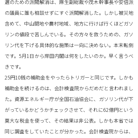
選のための派閥解消は、麻生副総裁や茂木幹事長や安倍派
の議員に誰も相談せずにすぐ派閥解消した。しかし被災地
含めて、中山間地や農村地域、地方に行けば行くほどガソ
リンの値段で苦しんでいる。その方々を救うための、ガソ
リン代を下げる具体的な施策は一向に決めない。本末転倒
です。5月1日から岸田内閣は何をしたいのか。早く言うべ
きです。
25円10銭の補助金をやったらトリガーと同じです。しかも
補助金を続けるのは、会計検査院からだめだと言われまし
た。資源エネルギー庁が全国石油協会に、ガソリン代が下
がっているかどうかチェックさせて、それに62億円という
莫大な税金を使って、その結果は非公表。しかも本省では
同じ調査をしていたことが分かった。会計検査院からは、