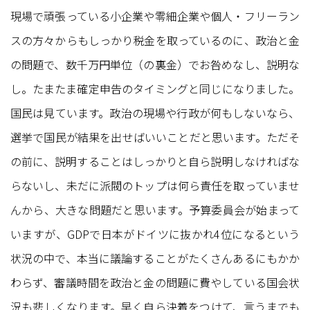
現場で頑張っている小企業や零細企業や個人・フリーラン
スの方々からもしっかり税金を取っているのに、政治と金
の問題で、数千万円単位（の裏金）でお咎めなし、説明な
し。たまたま確定申告のタイミングと同じになりました。
国民は見ています。政治の現場や行政が何もしないなら、
選挙で国民が結果を出せばいいことだと思います。ただそ
の前に、説明することはしっかりと自ら説明しなければな
らないし、未だに派閥のトップは何ら責任を取っていませ
んから、大きな問題だと思います。予算委員会が始まって
いますが、GDPで日本がドイツに抜かれ4位になるという
状況の中で、本当に議論することがたくさんあるにもかか
わらず、審議時間を政治と金の問題に費やしている国会状
況も悲しくなります。早く自ら決着をつけて、言うまでも