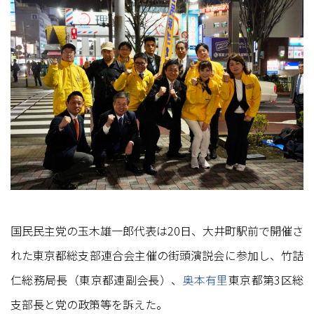
国民民主党の玉木雄一郎代表は20日、大井町駅前で開催さ
れた東京都総支部連合会主催の街頭演説会に参加し、竹詰
仁総務局長（東京都連副会長）、
奥本有里
東京都第3区総
支部長と党の政策等を訴えた。