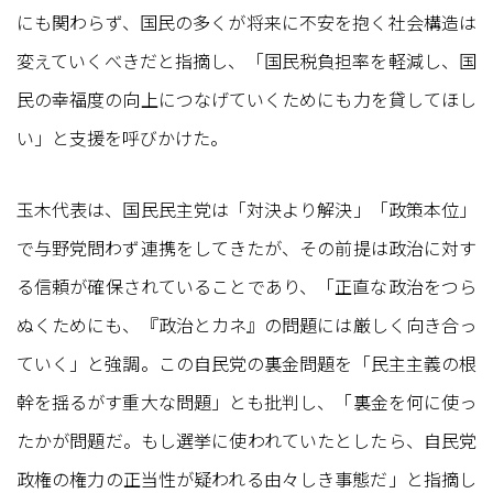
にも関わらず、国民の多くが将来に不安を抱く社会構造は
変えていくべきだと指摘し、「国民税負担率を軽減し、国
民の幸福度の向上につなげていくためにも力を貸してほし
い」と支援を呼びかけた。
玉木代表は、国民民主党は「対決より解決」「政策本位」
で与野党問わず連携をしてきたが、その前提は政治に対す
る信頼が確保されていることであり、「正直な政治をつら
ぬくためにも、『政治とカネ』の問題には厳しく向き合っ
ていく」と強調。この自民党の裏金問題を「民主主義の根
幹を揺るがす重大な問題」とも批判し、「裏金を何に使っ
たかが問題だ。もし選挙に使われていたとしたら、自民党
政権の権力の正当性が疑われる由々しき事態だ」と指摘し