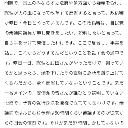
問題で、国民のみならず立法府や多方面から疑義を受け、
総理が火の玉になって改革する反省すると言って、政倫審
が昨日・今日とやっているんです。この政倫審は、自民党
の衆議院議員が申し開きをしたい、説明したいと言って、
自ら手を挙げて開催したわけです。ここで反省し、事実を
話し、これからどうするんだということを話す会の途中で
す。昨日一日、総理と武田さんがやっただけで、謝ってい
るかと思ったら、頭を下げたその直後に急所を蹴り上げて
くるんだから、全く反省していないということです。まだ
一番メインの、安倍派の皆さんが誰ひとり説明していない
段階で、予算の強行採決を職権で立ててくるわけです。衆
議院ではおおむね予算は80時間くらい審議するのが従来か
らの国会の慣習です。それがまだ67時間しかしていないの