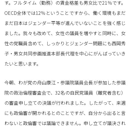
す。フルタイム（勤務）の賃金格差も男女比で21％です。
OECD全体では12％ということですから、働く環境もまだ
まだ日本はジェンダー平等が進んでいないことを強く感じ
ました。我々も改めて、女性の議員を増やすと同時に、女
性の党職員含めて、しっかりとジェンダー問題にも西岡秀
子・男女共同参画推進本部長代理を中心にがんばっていき
たいと思います。
今朝、わが党の舟山康江・参議院議員会長が参加した参議
院の政治倫理審査会で、32名の自民党議員（離党者含む）
の審査申し立ての決議が行われました。したがって、来週
にも政倫審が開かれるとのことですが、自分から出ると言
わないと政倫審では議論できません。申し立てが議決され