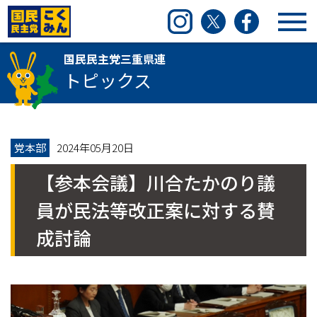
国民民主党三重県連
Instagram
Twitter
Facebook
国民民主党三重県連
トピックス
党本部
2024年05月20日
【参本会議】川合たかのり議
員が民法等改正案に対する賛
成討論