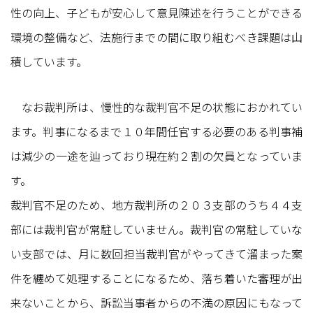
性の向上、子どもが安心して意見陳述を行うことができる
環境の整備など、法施行までの間に取り組むべき課題は山
積しています。
なお裁判所は、慢性的な裁判官不足の状態におかれてい
ます。判事になるまで１０年間任官する必要のある判事補
は減少の一途を辿っており現在約２割の欠員となっていま
す。
裁判官不足のため、地方裁判所の２０３支部のうち４４支
部には裁判官が常駐していません。裁判官の常駐していな
い支部では、月に数回担当裁判官がやってきて溜まった案
件を纏めて処理することになるため、落ち着いた審理が出
来ないことから、訴訟当事者からの不満の原因にもなって