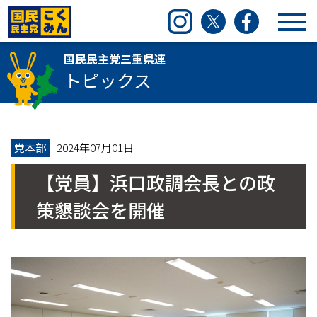
国民民主党三重県連
Instagram
Twitter
Facebook
国民民主党三重県連
トピックス
党本部
2024年07月01日
【党員】浜口政調会長との政
策懇談会を開催