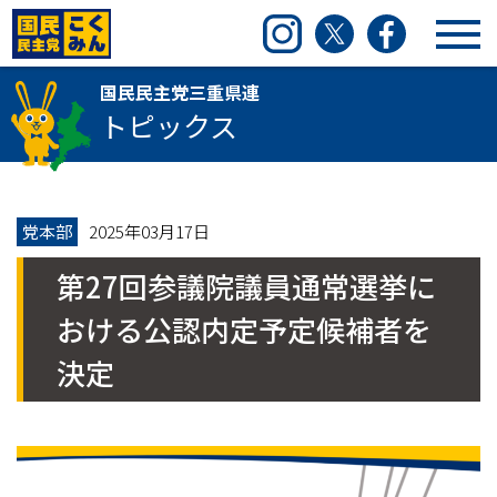
国民民主党三重県連
Instagram
Twitter
Facebook
国民民主党三重県連
トピックス
党本部
2025年03月17日
第27回参議院議員通常選挙に
おける公認内定予定候補者を
決定