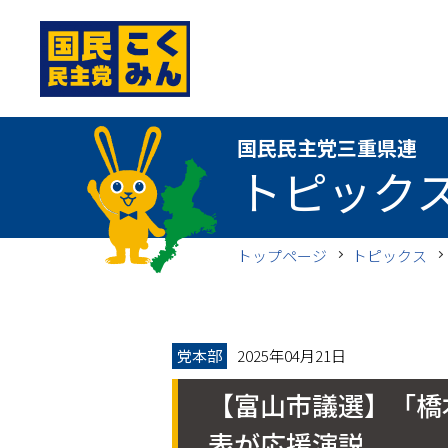
国民民主党三重県連
国民民主党三重県連
トピック
トップページ
トピックス
党本部
2025年04月21日
【富山市議選】「橋
表が応援演説