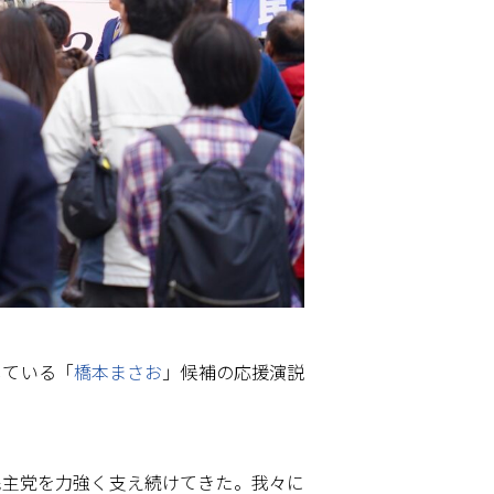
している「
橋本まさお
」候補の応援演説
民主党を力強く支え続けてきた。我々に