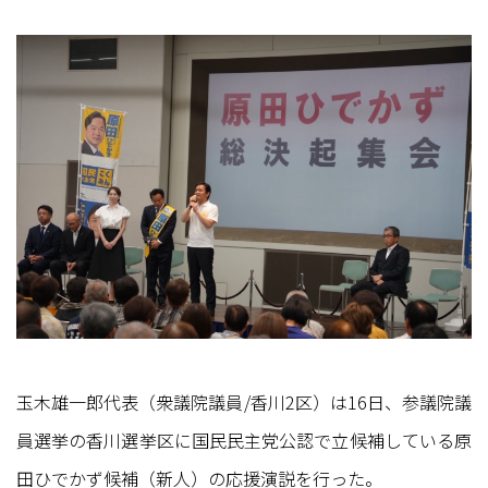
玉木雄一郎代表（衆議院議員/香川2区）は16日、参議院議
員選挙の香川選挙区に国民民主党公認で立候補している原
田ひでかず候補（新人）の応援演説を行った。