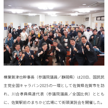
榛葉賀津也幹事長（参議院議員／静岡県）は20日、国民民
主党全国キャラバン2025の一環として佐賀県佐賀市を訪
れ、川合孝典県連代表（参議院議員／全国比例）ととも
に、佐賀駅前のまちかど広場にて街頭演説会を開催した。