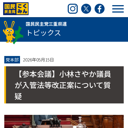
国民民主党三重県連
Instagram
Twitter
Facebook
国民民主党三重県連
トピックス
党本部
2026年05月15日
【参本会議】小林さやか議員
が入管法等改正案について質
疑