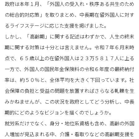
政府は本年１月、「外国人の受入れ・秩序ある共生のため
の総合的対応策」を取りまとめ、中長期在留外国人に対す
るライフステージに応じた支援を掲げました。
しかし、「高齢期」に関する記述はわずかで、人生の終末
期に関する対策は十分とは言えません。令和７年６月末時
点で、６５歳以上の在留外国人は２３万５８１７人に上る
一方で、外国人の国民年金保険料の令和６年度の最終納付
率は、約５０％と、全体平均を大きく下回っています。社
会保障の負担と受益の問題を放置すればさらなる軋轢を生
みかねませんが、この状況を政府としてどう分析し、中長
期的にどのようなビジョンを描くのでしょうか。
就労系だけでなく、身分・地位系資格も含め、高齢の外国
人増加が見込まれる中、介護・看取りなどの高齢期支援を