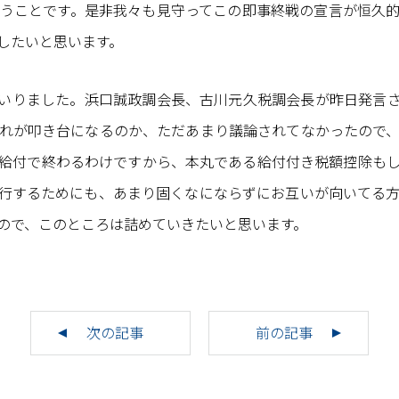
いうことです。是非我々も見守ってこの即事終戦の宣言が恒久
したいと思います。
いりました。浜口誠政調会長、古川元久税調会長が昨日発言さ
れが叩き台になるのか、ただあまり議論されてなかったので
給付で終わるわけですから、本丸である給付付き税額控除も
行するためにも、あまり固くなにならずにお互いが向いてる
ので、このところは詰めていきたいと思います。
次の記事
前の記事