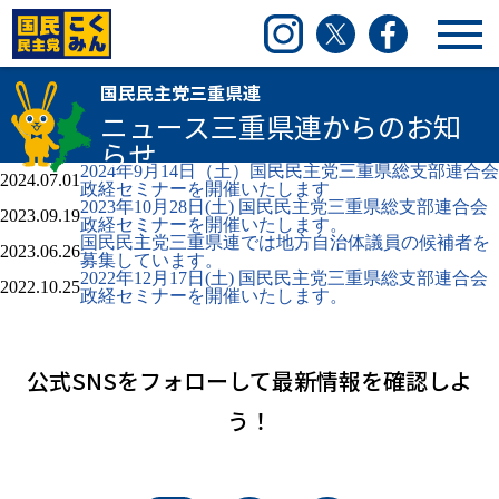
国民民主党三重県連
Instagram
Twitter
Facebook
国民民主党三重県連
ニュース
三重県連からのお知
らせ
2024年9月14日（土）国民民主党三重県総支部連合会
2024.07.01
政経セミナーを開催いたします
2023年10月28日(土) 国民民主党三重県総支部連合会
2023.09.19
政経セミナーを開催いたします。
国民民主党三重県連では地方自治体議員の候補者を
2023.06.26
募集しています。
2022年12月17日(土) 国民民主党三重県総支部連合会
2022.10.25
政経セミナーを開催いたします。
公式SNSをフォローして
最新情報を確認しよ
う！