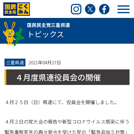
国民民主党三重県連
Instagram
Twitter
Facebook
国民民主党三重県連
トピックス
三重県連
2021年04月27日
４月度県連役員会の開催
４月２５日（日）県連にて、役員会を開催しました。
４月２日の党大会の報告や新型コロナウイルス感染に伴う
緊急事態宣言の再々発令を受けた党の「緊急追加５対策」