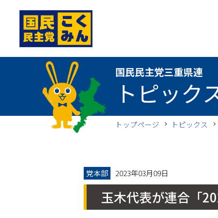
国民民主党三重県連
国民民主党三重県連
トピック
トップページ
トピックス
党本部
2023年03月09日
玉木代表が連合「20