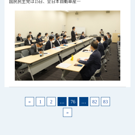
国民民主党は15日、全日本自動車産…
«
1
2
…
76
…
82
83
»