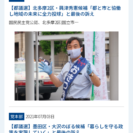
【都議選】北多摩2区・興津秀憲候補「都と市と協働
し地域の未来に全力投球」と最後の訴え
国民民主党公認、北多摩2区(国立市…
党本部
2021年07月03日
【都議選】墨田区・大沢のぼる候補「暮らしを守る政
策を実現していく」と最後の訴え