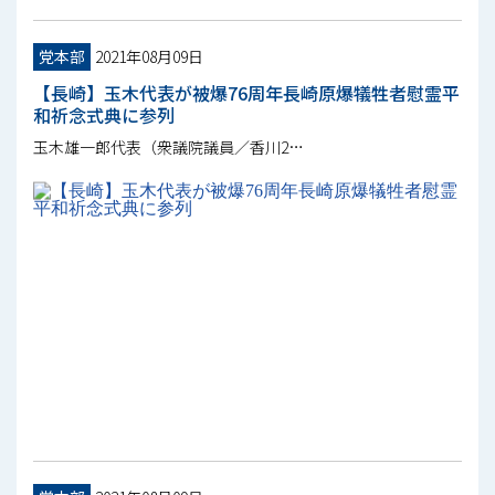
党本部
2021年08月09日
【長崎】玉木代表が被爆76周年長崎原爆犠牲者慰霊平
和祈念式典に参列
玉木雄一郎代表（衆議院議員／香川2…